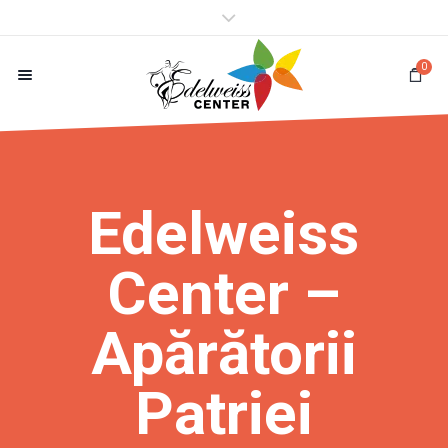
0
Edelweiss
Center –
Apărătorii
Patriei